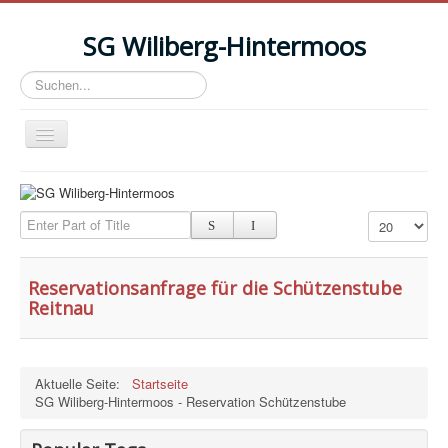
SG Wiliberg-Hintermoos
Suchen...
Toggle
Navigation
News
Anlässe/Events
Enter Part of Title
Anzeige #
Termine
Reservationsanfrage für die Schützenstube
Resultate
Reitnau
Schiessplatz Reitnau
Schützenstube mieten
Aktuelle Seite:
Startseite
Photos
SG Wiliberg-Hintermoos - Reservation Schützenstube
Verein